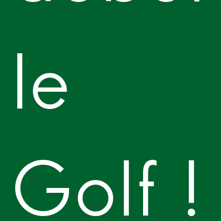
le
Golf !